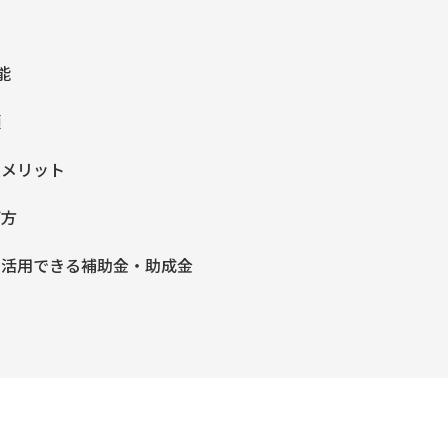
能
類
入メリット
び方
に活用できる補助金・助成金