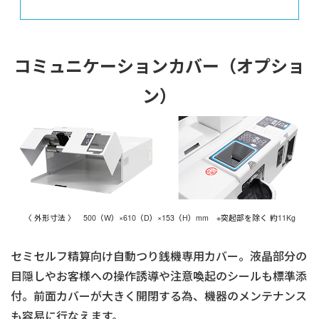
コミュニケーションカバー（オプショ
ン）
〈 外形寸法 〉 500（W）×610（D）×153（H）mm ※突起部を除く 約11Kg
セミセルフ精算向け自動つり銭機専用カバー。液晶部分の
目隠しやお客様への操作誘導や注意喚起のシールも標準添
付。前面カバーが大きく開閉する為、機器のメンテナンス
も容易に行なえます。