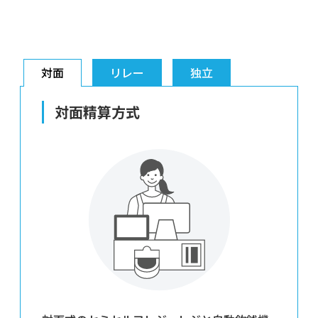
対面
リレー
独立
対面精算方式