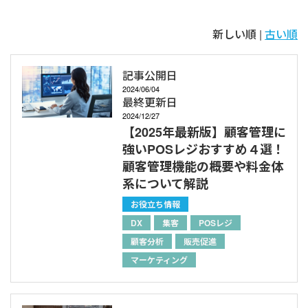
新しい順 |
古い順
記事公開日
2024/06/04
最終更新日
2024/12/27
【2025年最新版】顧客管理に
強いPOSレジおすすめ４選！
顧客管理機能の概要や料金体
系について解説
お役立ち情報
DX
集客
POSレジ
顧客分析
販売促進
マーケティング