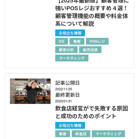
【2025年最新版】顧客管理に
強いPOSレジおすすめ４選！
顧客管理機能の概要や料金体
系について解説
お役立ち情報
DX
集客
POSレジ
顧客分析
販売促進
マーケティング
記事公開日
2022/11/25
最終更新日
2023/01/31
飲食店経営がで失敗する原因
と成功のためのポイント
お役立ち情報
集客
飲食店
マーケティング