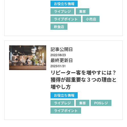
お役立ち情報
ライブレジ
集客
ライブポイント
小売店
飲食店
記事公開日
2022/08/23
最終更新日
2023/01/31
リピーター客を増やすには？
獲得が超重要な３つの理由と
増やし方
お役立ち情報
ライブレジ
集客
POSレジ
ライブポイント