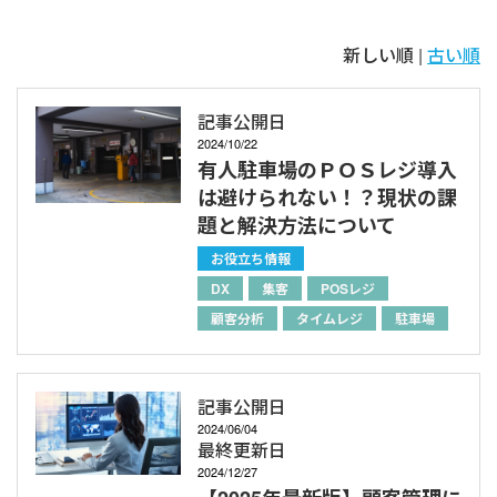
新しい順 |
古い順
記事公開日
2024/10/22
有人駐車場のＰＯＳレジ導入
は避けられない！？現状の課
題と解決方法について
お役立ち情報
DX
集客
POSレジ
顧客分析
タイムレジ
駐車場
記事公開日
2024/06/04
最終更新日
2024/12/27